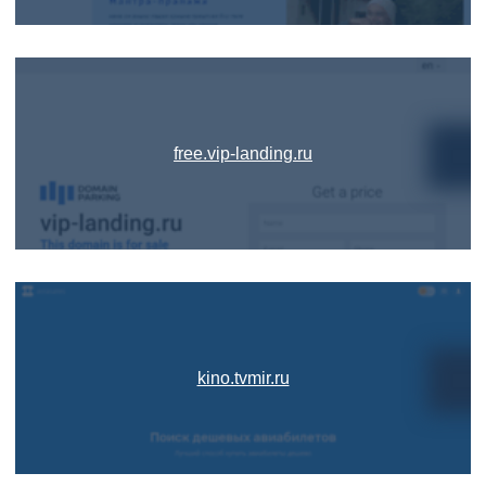
free.vip-landing.ru
kino.tvmir.ru