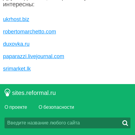
интересны:
ukrhost.biz
robertomarchetto.com
duxovka.ru
paparazzi.livejournal.com
srimarket.lk
sites.reformal.ru
О проекте
О безопасности