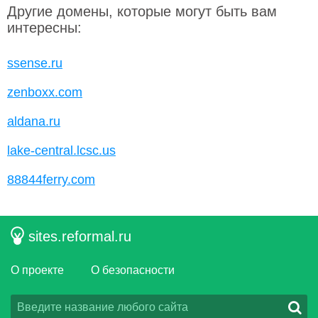
Другие домены, которые могут быть вам
интересны:
ssense.ru
zenboxx.com
aldana.ru
lake-central.lcsc.us
88844ferry.com
sites.reformal.ru
О проекте
О безопасности