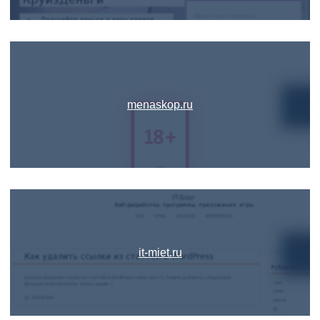
menaskop.ru
it-miet.ru