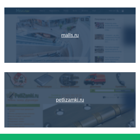
malls.ru
petlizamki.ru