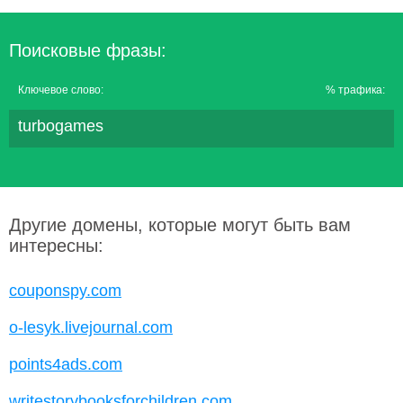
Поисковые фразы:
Ключевое слово:
% трафика:
turbogames
Другие домены, которые могут быть вам
интересны:
couponspy.com
o-lesyk.livejournal.com
points4ads.com
writestorybooksforchildren.com