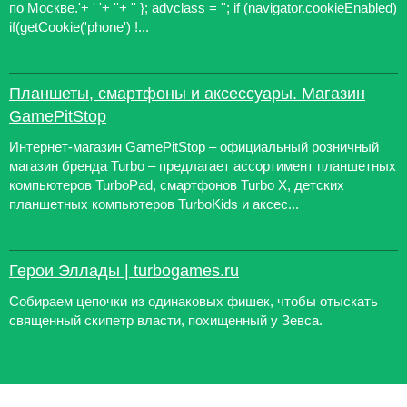
по Москве.'+ ' '+ ''+ '' }; advclass = ''; if (navigator.cookieEnabled)
if(getCookie('phone') !...
Планшеты, смартфоны и аксессуары. Магазин
GamePitStop
Интернет-магазин GamePitStop – официальный розничный
магазин бренда Turbo – предлагает ассортимент планшетных
компьютеров TurboPad, смартфонов Turbo X, детских
планшетных компьютеров TurboKids и аксес...
Герои Эллады | turbogames.ru
Собираем цепочки из одинаковых фишек, чтобы отыскать
священный скипетр власти, похищенный у Зевса.