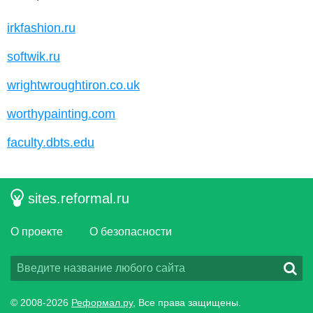
irkfashion.ru
softwik.ru
wrightwroughtiron.co.uk
worthypainting.com
faculty.dbts.edu
sites.reformal.ru
О проекте
О безопасности
© 2008-2026
Реформал.ру
, Все права защищены.