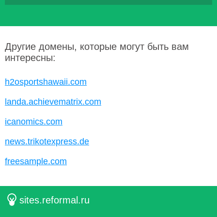
Другие домены, которые могут быть вам
интересны:
h2osportshawaii.com
landa.achievematrix.com
icanomics.com
news.trikotexpress.de
freesample.com
sites.reformal.ru