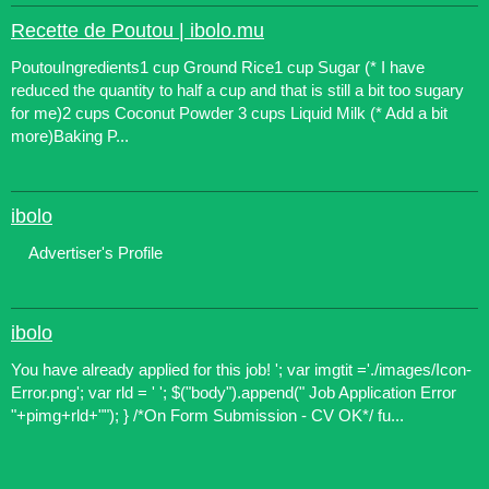
Recette de Poutou | ibolo.mu
PoutouIngredients1 cup Ground Rice1 cup Sugar (* I have
reduced the quantity to half a cup and that is still a bit too sugary
for me)2 cups Coconut Powder 3 cups Liquid Milk (* Add a bit
more)Baking P...
ibolo
Advertiser's Profile
ibolo
You have already applied for this job! '; var imgtit ='./images/Icon-
Error.png'; var rld = ' '; $("body").append(" Job Application Error
"+pimg+rld+""); } /*On Form Submission - CV OK*/ fu...