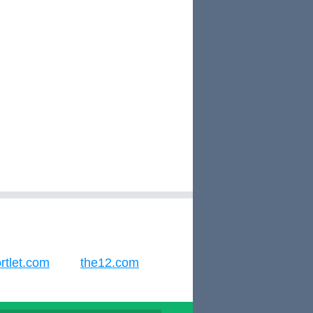
rtlet.com
the12.com