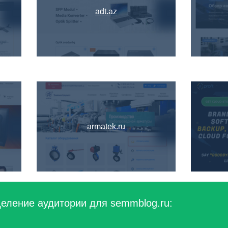
adt.az
armatek.ru
еление аудитории для semmblog.ru: