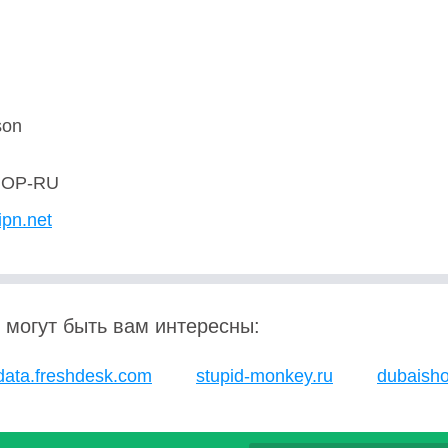
son
OP-RU
ipn.net
 могут быть вам интересны:
ata.freshdesk.com
stupid-monkey.ru
dubaisho