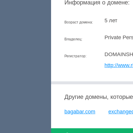
Информация о домене:
5 лет
Возраст домена:
Private Per
Владелец:
DOMAINSH
Регистратор:
http://www.r
Другие домены, которые
bagabar.com
exchanged