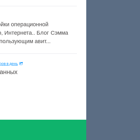
ойки операционной
, Интернета.. Блог Сэмма
пользующим авит...
ов в день
данных