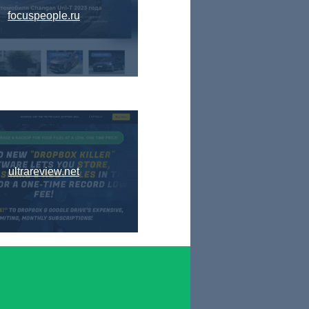
focuspeople.ru
ultrareview.net