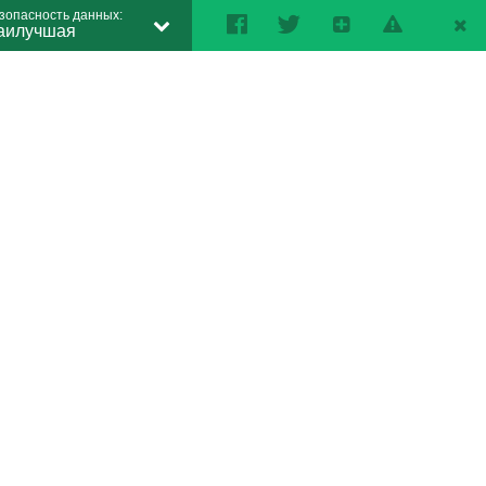
зопасность данных:
аилучшая