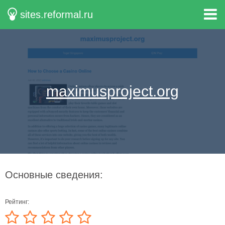
sites.reformal.ru
maximusproject.org
Основные сведения:
Рейтинг: