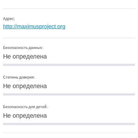
Адрес:
http://maximusproject.org
Безопасность данных:
Не определена
Степень доверия:
Не определена
Безопасность для детей:
Не определена