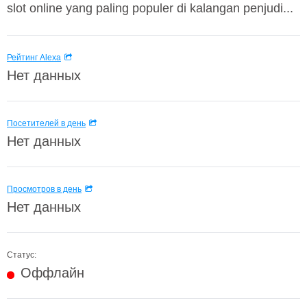
slot online yang paling populer di kalangan penjudi...
Рейтинг Alexa
Нет данных
Посетителей в день
Нет данных
Просмотров в день
Нет данных
Статус:
Оффлайн