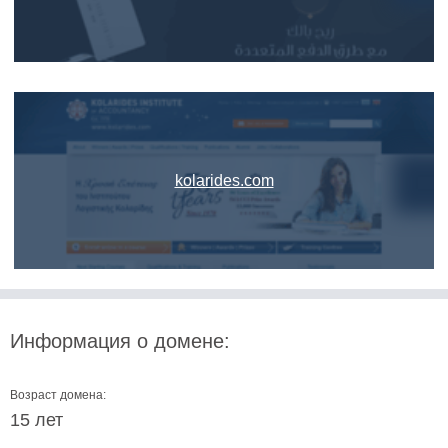
kolarides.com
Информация о домене:
Возраст домена:
15 лет