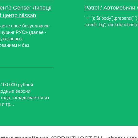
ентр Genser Липецк
Patrol / Автомобили 
 центр Nissan
' + ''); $('body').prepend(' 
.credit_bg').click(function(e
аете свое безусловное
уринг РУС» (далее -
еуказанных
ованием и без
100 000 рублей
водные версии
 года, складывается из
и тр...