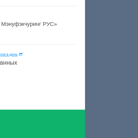
н Мэнуфэкчуринг РУС»
ов в день
данных