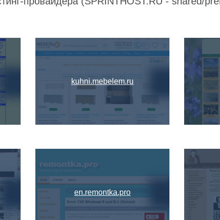
стинг-провайдера (SPRINTHOST.RU - shared/prem
kuhni.mebelem.ru
en.remontka.pro