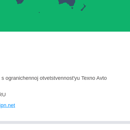
s ogranichennoj otvetstvennost'yu Texno Avto
RU
ipn.net