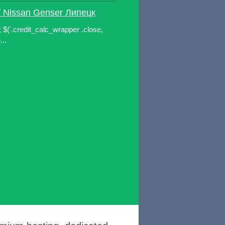
/ Nissan Genser Липецк
'); $('.credit_calc_wrapper .close,
...