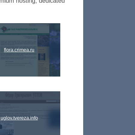
ium hosting, dedicated
flora.crimea.ru
uglov.tvereza.info