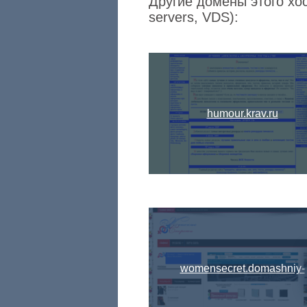
Другие домены этого хо
servers, VDS):
humour.krav.ru
womensecret.domashniy-