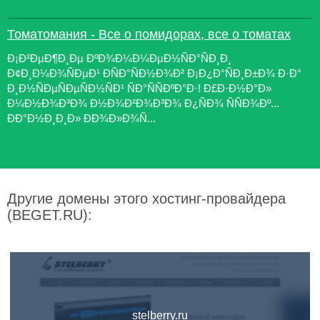
Томатомания - Все о помидорах, все о томатах
Ð¡Ð²ÐµÐ¶Ð¸Ðµ ÐºÐ¾Ð¼Ð¼ÐµÐ½ÑÐ°ÑÐ¸Ð¸
Ð¢Ð¸Ð¼Ð¾ÑÐµÐ¹ ÐÑÐ°ÑÐ½Ð¾Ð² Ð¡Ð¿Ð°ÑÐ¸Ð±Ð¾ Ð·Ð°
Ð¸Ð½ÑÐµÑÐµÑÐ½ÑÐ¹ ÑÐ°ÑÑÐºÐ°Ð·! Ð£Ð·Ð½Ð°Ð»
Ð¼Ð½Ð¾Ð³Ð¾ Ð½Ð¾Ð²Ð¾Ð³Ð¾ Ð¿ÑÐ¾ ÑÑÐ¾Ðº...
ÐÐ°Ð½Ð¸Ð¸Ð» ÐÐ¾Ð»Ð¾Ñ...
Другие домены этого хостинг-провайдера
(BEGET.RU):
stelberry.ru