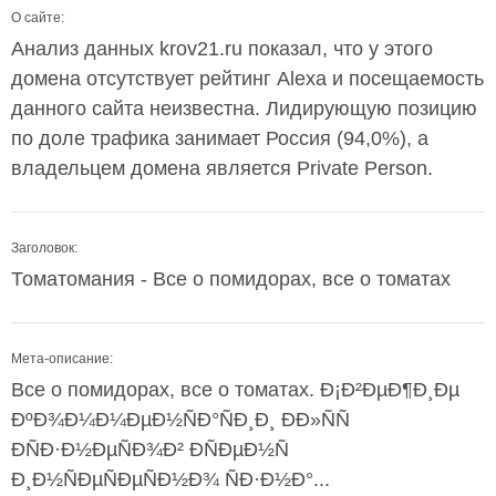
О сайте:
Анализ данных krov21.ru показал, что у этого
домена отсутствует рейтинг Alexa и посещаемость
данного сайта неизвестна. Лидирующую позицию
по доле трафика занимает Россия (94,0%), а
владельцем домена является Private Person.
Заголовок:
Томатомания - Все о помидорах, все о томатах
Мета-описание:
Все о помидорах, все о томатах. Ð¡Ð²ÐµÐ¶Ð¸Ðµ
ÐºÐ¾Ð¼Ð¼ÐµÐ½ÑÐ°ÑÐ¸Ð¸ ÐÐ»ÑÑ
ÐÑÐ·Ð½ÐµÑÐ¾Ð² ÐÑÐµÐ½Ñ
Ð¸Ð½ÑÐµÑÐµÑÐ½Ð¾ ÑÐ·Ð½Ð°...