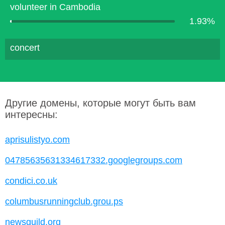
volunteer in Cambodia
1.93%
concert
Другие домены, которые могут быть вам
интересны:
aprisulistyo.com
04785635631334617332.googlegroups.com
condici.co.uk
columbusrunningclub.grou.ps
newsguild.org