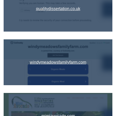
qualitydissertation.co.uk
windymeadowsfamilyfarm.com
mimiavocado.com