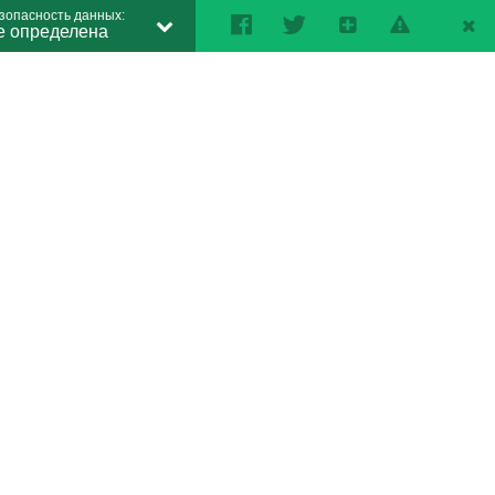
зопасность данных:
е определена