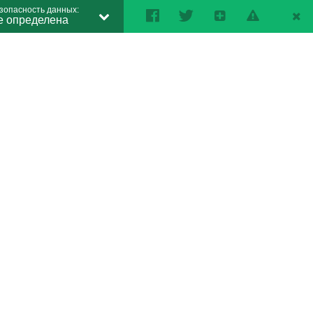
зопасность данных:
е определена