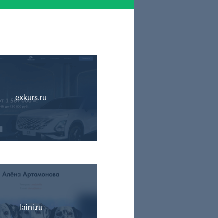
exkurs.ru
laini.ru