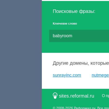
Поисковые фразы:
Ключевое слово
babyroom
Другие домены, которые
sunrayinc.com
nutmege
sites.reformal.ru
О п
© 2008-2026
Реформал.ру
, Все п