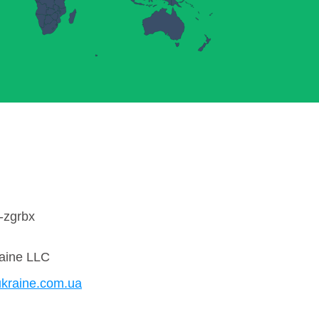
-zgrbx
raine LLC
ukraine.com.ua