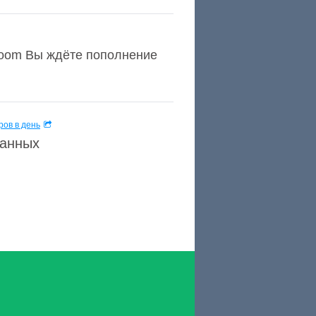
yroom Вы ждёте пополнение
ов в день
данных