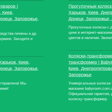
товаров |
Прогулочные коляски
, Киев,
Харьков, Киев, Днеп
онецк, Запорожье,
Донецк, Запорожье, 
Прогулочные коляски с д
цене в интернет-магази
редства гигиены и др.
цветов в наличии. Звони
краине. Заходите и
Коляски-трансформе
Харьков, Киев,
трансформер | Babyr
онецк, Запорожье,
Киев, Днепропетровс
Запорожье
отправлена! Мы
Универсальные коляски 
ремя!
магазине babyroom.com.ua
Официальная гарантия, д
коляску-трансформер.