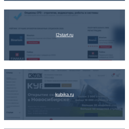
l2start.ru
kubika.ru