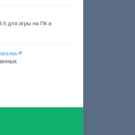
-5 для игры на ПК и
ов в день
данных