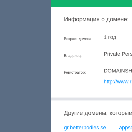
Информация о домене:
1 год
Возраст домена:
Private Per
Владелец:
DOMAINSH
Регистратор:
http://www.r
Другие домены, которые
gr.betterbodies.se
appso