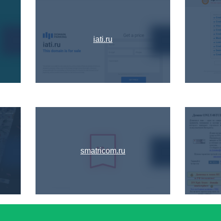
iati.ru
smatricom.ru