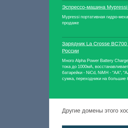
Эспрессо-машина Mypressi
Mypressi портативная гидро-мех
продаже
Зарядник La Crosse BC700
России
Много Alpha Power Battery Charge
тока до 1000мА, восстанавлива
батарейки - NiCd, NiMH - “AA”, “
сумка, переходники на большие б
Другие домены этого хо