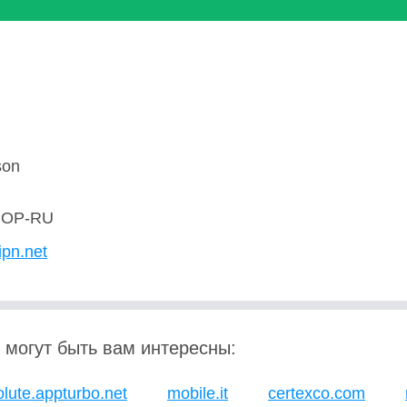
son
OP-RU
ipn.net
 могут быть вам интересны:
lute.appturbo.net
mobile.it
certexco.com