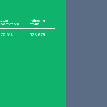
Доля
Рейтинг по
посетителей
стране
70,5%
938 675