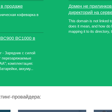
 в продаже
Домен не прилинкова
директорий на серве
аническая кофеварка в
This domain is not linked t
does it mean, and how do I
mapping it to its directory,
 BC900 BC1000 в
r - Зарядник с силой
ет перезаряжаемые
AAA”; комплектация:
атарейки, аккуму...
стинг-провайдера: