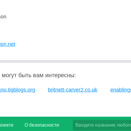
son
U
ipn.net
 могут быть вам интересны:
ano.tigblogs.org
britnett-carver2.co.uk
enabling
роекте
О безопасности