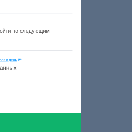
зойти по следующим
ов в день
данных