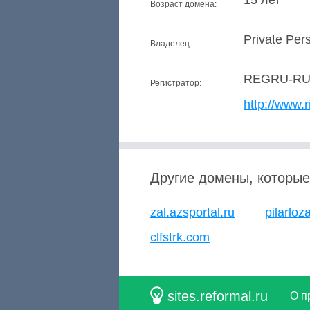
15 лет
Возраст домена:
Private Per
Владелец:
REGRU-R
Регистратор:
http://www.r
Другие домены, которые
zal.azsportal.ru
pilarloz
clfstrk.com
sites.reformal.ru
О п