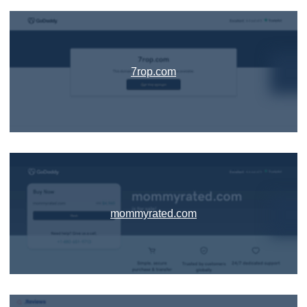
7rop.com
mommyrated.com