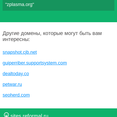
"zplasma.org"
Другие домены, которые могут быть вам
интересны:
snapshot.cjb.net
guiperriber.supportsystem.com
dealtoday.co
petwar.ru
seoherd.com
sites.reformal.ru