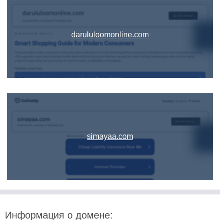
darululoomonline.com
simayaa.com
Информация о домене: