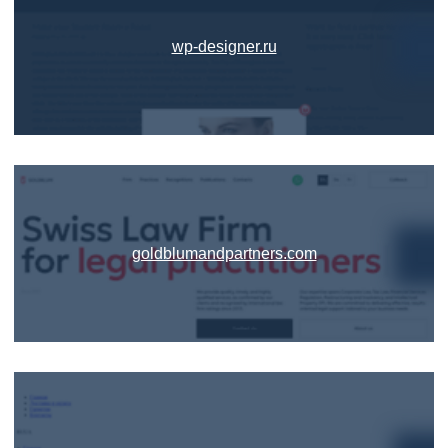
wp-designer.ru
goldblumandpartners.com