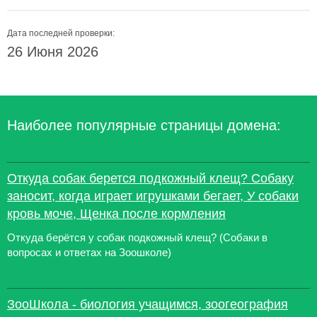
Дата последней проверки:
26 Июня 2026
Наиболее популярные страницы домена:
Откуда собак берется подкожный клещ? Собаку
заносит, когда играет игрушками бегает, У собаки
кровь моче, Щенка после кормления
Откуда берётся у собак подкожный клещ? (Собаки в
вопросах и ответах на Зоошколе)
ЗооШкола - биология учащимся, зоогеография