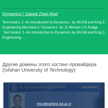
Dynamics | Saeed Ziaei-Rad
Text books: 1- An Intruduction to Dynamics by McGill and King 2-
Engineering Mechanics- Dynamics by JL Meriam LG Kraige
Text books: 1- An Intruduction to Dynamics by McGill and King 2-
Engineering ...
Другие домены этого хостинг-провайдера
(Isfahan University of Technology):
ms-ebrahimi.iut.ac.ir