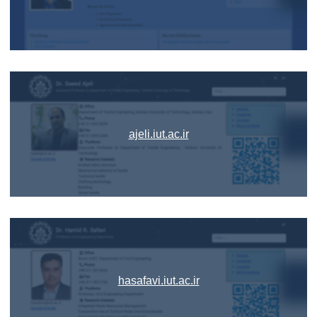
ajeli.iut.ac.ir
hasafavi.iut.ac.ir