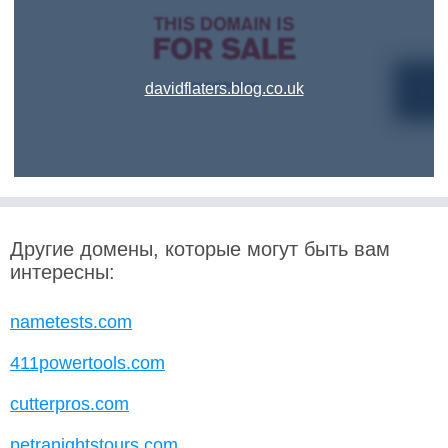
davidflaters.blog.co.uk
Другие домены, которые могут быть вам
интересны:
nametests.com
411powertools.com
cutterpros.com
petranightstours.com