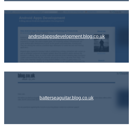
androidappsdevelopment.blog.co.uk
batterseaguitar.blog.co.uk