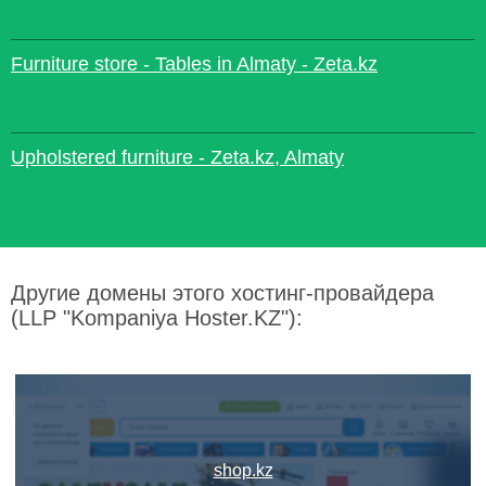
Furniture store - Tables in Almaty - Zeta.kz
Upholstered furniture - Zeta.kz, Almaty
Другие домены этого хостинг-провайдера
(LLP "Kompaniya Hoster.KZ"):
shop.kz