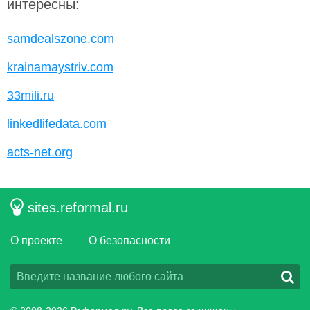
интересны:
samdealszone.com
krainamaystriv.com
33mili.ru
linkedlifedata.com
acts-net.org
sites.reformal.ru
О проекте
О безопасности