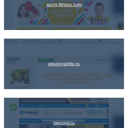
sochi-fitness.com
wkusnyashki.ru
tapcoint.ru