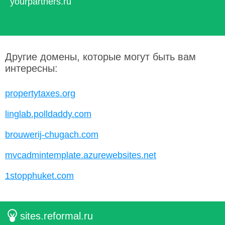
yourpartners.ru
Другие домены, которые могут быть вам
интересны:
propertytaxes.org
linglab.polldaddy.com
brouwerij-chugach.com
mvcadmintemplate.azurewebsites.net
1stopphuket.com
sites.reformal.ru