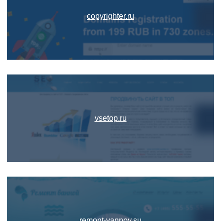
copyrighter.ru
vsetop.ru
remont-vannoy.su