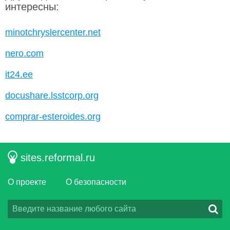
интересны:
minotchryslercenter.net
nero.com
it24.ee
docushare.lsstcorp.org
comprar-esteroides.org
sites.reformal.ru
О проекте
О безопасности