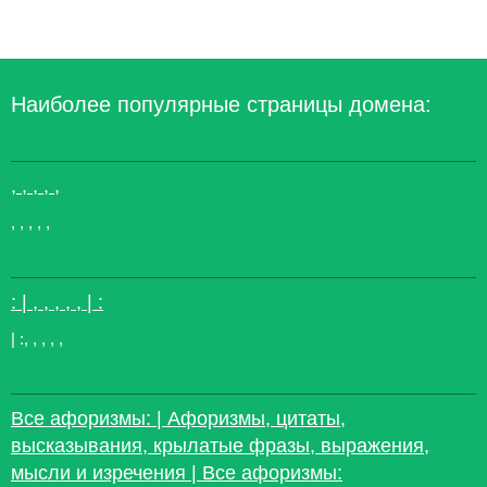
Наиболее популярные страницы домена:
, , , , ,
, , , , ,
: | , , , , , | :
| :, , , , ,
Все афоризмы: | Афоризмы, цитаты,
высказывания, крылатые фразы, выражения,
мысли и изречения | Все афоризмы: