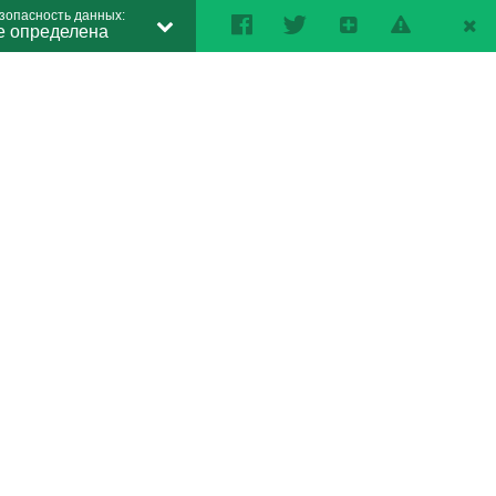
зопасность данных:
е определена