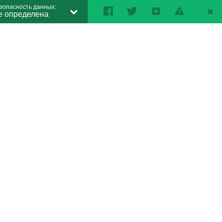
зопасность данных:
е определена