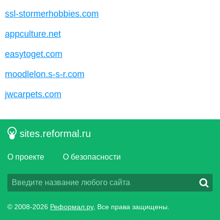
ssl-stormerhobbies.com
appculture.net
easytoget.com
moodlelon.s-s-r.com
jwcarpets.com
sites.reformal.ru
О проекте
О безопасности
© 2008-2026
Реформал.ру
, Все права защищены.