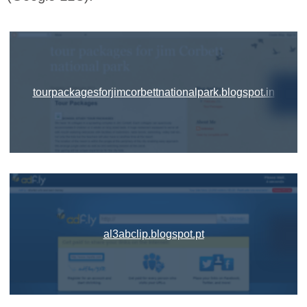
tourpackagesforjimcorbettnationalpark.blogspot.in
al3abclip.blogspot.pt