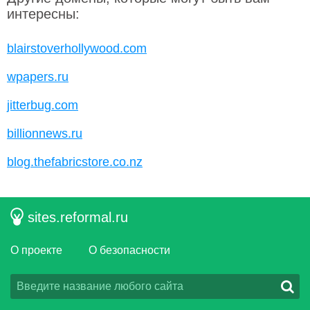
интересны:
blairstoverhollywood.com
wpapers.ru
jitterbug.com
billionnews.ru
blog.thefabricstore.co.nz
sites.reformal.ru
О проекте
О безопасности