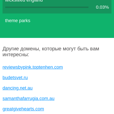
wicksteed england
0.03%
theme parks
Другие домены, которые могут быть вам
интересны:
reviewsbypink.toptenhen.com
budetsvet.ru
dancing.net.au
samanthafarrugia.com.au
greatgivehearts.com