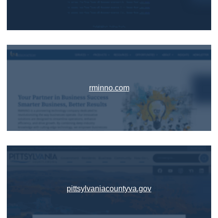
rminno.com
pittsylvaniacountyva.gov