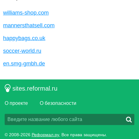
williams-shop.com
mannersthatsell.com
happybags.co.uk
soccer-world.ru
en.smg-gmbh.de
sites.reformal.ru
О проекте
О безопасности
© 2008-2026
Реформал.ру
, Все права защищены.