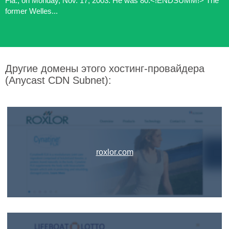
Fla., on Monday, Nov. 17, 2003. He was 80.<!ENDSUMM!> The
former Welles...
Другие домены этого хостинг-провайдера
(Anycast CDN Subnet):
roxlor.com