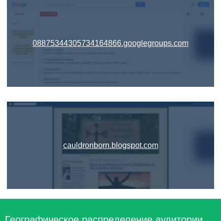
08875344305734164866.googlegroups.com
cauldronborn.blogspot.com
Географическое распределение аудитории