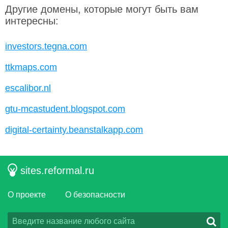
Другие домены, которые могут быть вам
интересны:
investors.tegna.com
ttkmaps.com
escalibor.nl
gtu-mcastudent.blogspot.com
digital-certainty.beanstalkapp.com
sites.reformal.ru
О проекте
О безопасности