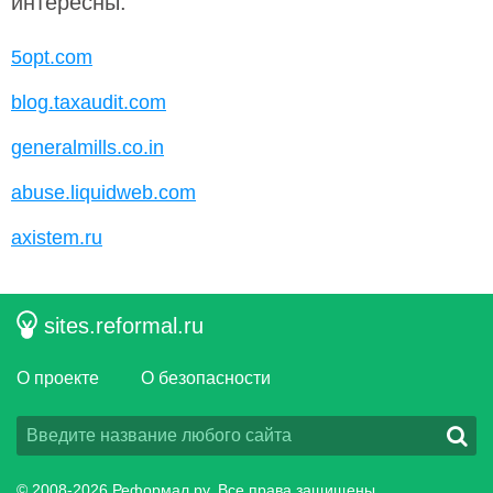
интересны:
5opt.com
blog.taxaudit.com
generalmills.co.in
abuse.liquidweb.com
axistem.ru
sites.reformal.ru
О проекте
О безопасности
© 2008-2026
Реформал.ру
, Все права защищены.