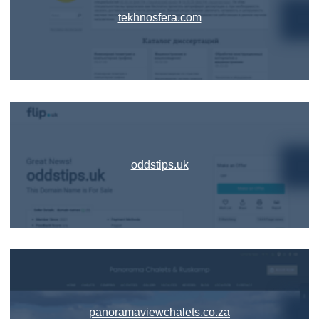
tekhnosfera.com
oddstips.uk
panoramaviewchalets.co.za