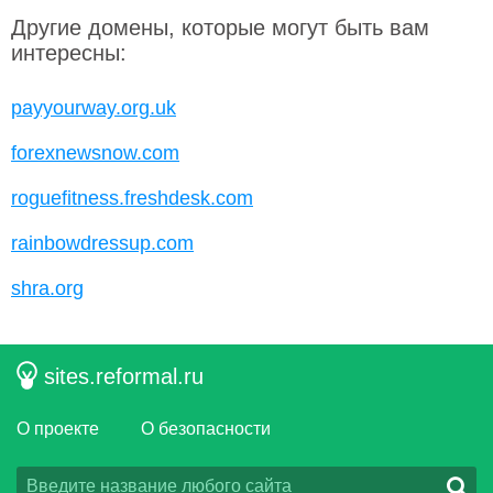
Другие домены, которые могут быть вам
интересны:
payyourway.org.uk
forexnewsnow.com
roguefitness.freshdesk.com
rainbowdressup.com
shra.org
sites.reformal.ru
О проекте
О безопасности