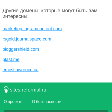
Другие домены, которые могут быть вам
интересны:
marketing.ingramcontent.com
rsgold.journalspace.com
bloggershield.com
plast.me
emcstlawrence.ca
sites.reformal.ru
О проекте
О безопасности