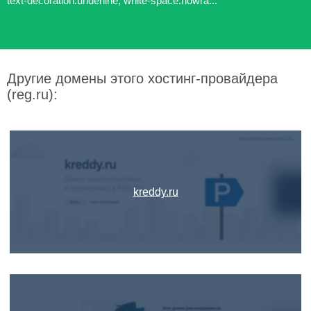
text-decoration:underline; white-space:nowra...
Другие домены этого хостинг-провайдера
(reg.ru):
kreddy.ru