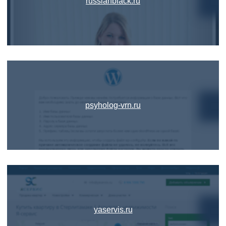
russianblack.ru
psyholog-vrn.ru
yaservis.ru