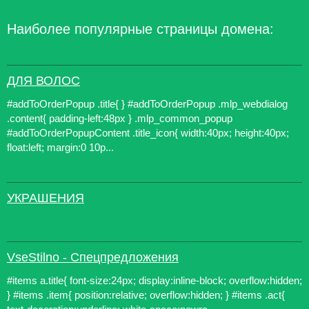
Наиболее популярные страницы домена:
ДЛЯ ВОЛОС
#addToOrderPopup .title{ } #addToOrderPopup .mlp_webdialog
.content{ padding-left:48px } .mlp_common_popup
#addToOrderPopupContent .title_icon{ width:40px; height:40px;
float:left; margin:0 10p...
УКРАШЕНИЯ
VseStilno - Спецпредложения
#items a.title{ font-size:24px; display:inline-block; overflow:hidden;
} #items .item{ position:relative; overflow:hidden; } #items .act{