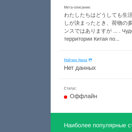
Мета-описание:
わたしたちはどうしても生
しが決まったとき、荷物の多
ンスではありますが ... . Чудо на 
территории Китая по...
Рейтинг Alexa
Нет данных
Статус:
Оффлайн
Наиболее популярные с