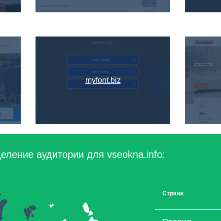
myfont.biz
еление аудитории для vseokna.info:
Страна