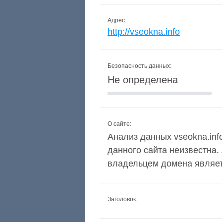
Адрес:
http://vseokna.info
Безопасность данных:
Не определена
О сайте:
Анализ данных vseokna.info
данного сайта неизвестна.
владельцем домена являетс
Заголовок: