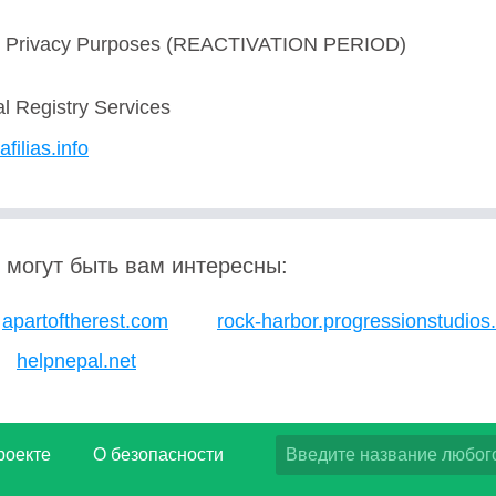
or Privacy Purposes (REACTIVATION PERIOD)
al Registry Services
afilias.info
 могут быть вам интересны:
apartoftherest.com
rock-harbor.progressionstudio
helpnepal.net
роекте
О безопасности