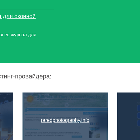
л для оконной
знес-журнал для
стинг-провайдера:
raredphotography.info