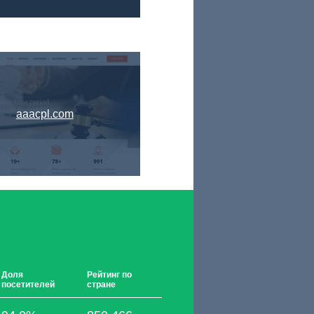
aaacpl.com
Доля
Рейтинг по
посетителей
стране