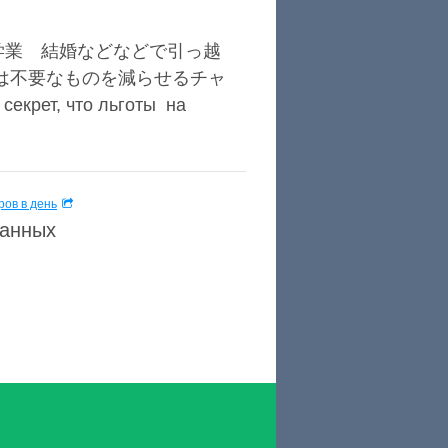
学業 結婚などなどで引っ越
は不要なものを減らせるチャ
екрет, что льготы на
ов в день
данных