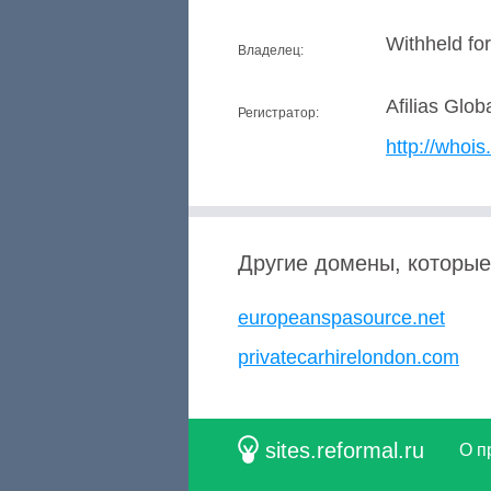
Withheld f
Владелец:
Afilias Glob
Регистратор:
http://whois.
Другие домены, которые
europeanspasource.net
privatecarhirelondon.com
sites.reformal.ru
О п