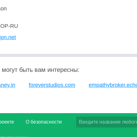
son
OP-RU
ipn.net
 могут быть вам интересны:
sney.in
foreverstudios.com
empathybroker.ech
роекте
О безопасности