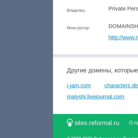
Private Per
Владелец:
DOMAINSH
Регистратор:
http://www.r
Другие домены, которые
i-jam.com
characters.di
malyshi.livejournal.com
sites.reformal.ru
О п