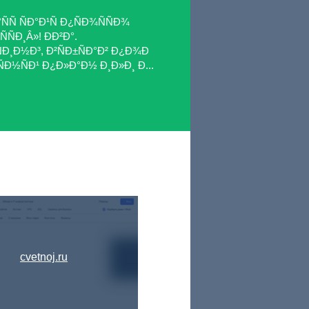
ÑÑ ÑÐ°Ð¹Ñ Ð¿ÑÐ¾ÑÑÐ¾
ÑÐ¸Â»! ÐÐ²Ð°.
ÑÐ¸Ð½Ð³, Ð²ÑÐ±ÑÐ°Ð² Ð¿Ð¾Ð
¸ÑÐ½ÑÐ¹ Ð¿Ð»Ð°Ð½ Ð¸Ð»Ð¸ Ð...
cvetnoj.ru