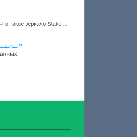
то такое зеркало Stake ...
ов в день
данных