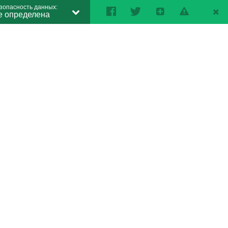
зопасность данных:
е определена