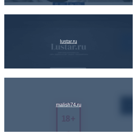
lustar.ru
malish74.ru