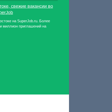
токе, свежие вакансии во
perJob
стоке на SuperJob.ru. Более
 и миллион приглашений на