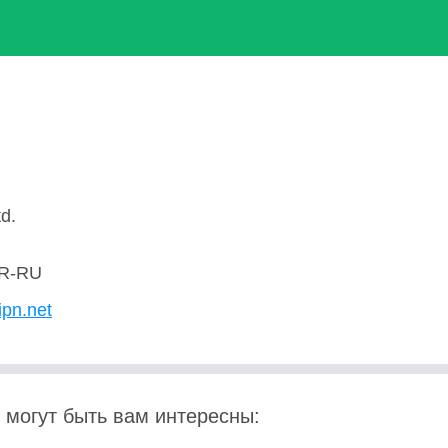
d.
R-RU
ipn.net
 могут быть вам интересны: