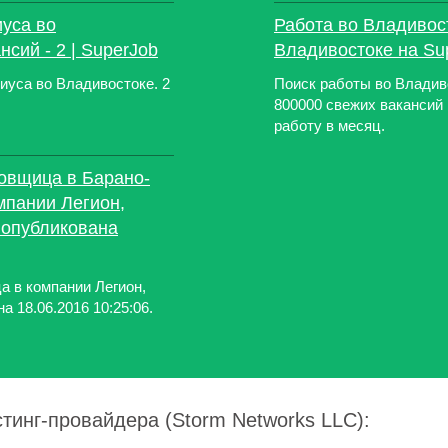
уса во
Работа во Владивос
сий - 2 | SuperJob
Владивостоке на Su
иуса во Владивостоке. 2
Поиск работы во Владиво
800000 свежих вакансий
работу в месяц.
ковщица в Барано-
мпании Легион,
 опубликована
а в компании Легион,
а 18.06.2016 10:25:06.
тинг-провайдера (Storm Networks LLC):