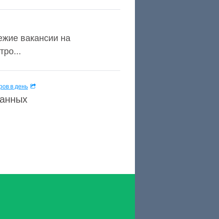
ежие вакансии на
тро...
ов в день
данных