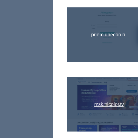
priem.unecon.ru
msk.tricolor.tv