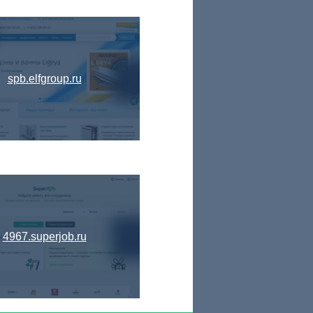
spb.elfgroup.ru
4967.superjob.ru