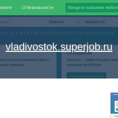
роекте
О безопасности
vladivostok.superjob.ru