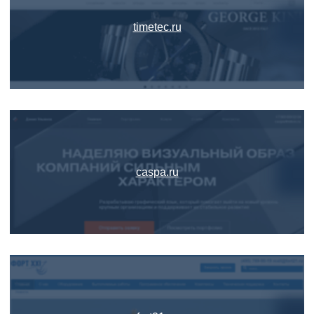
timetec.ru
caspa.ru