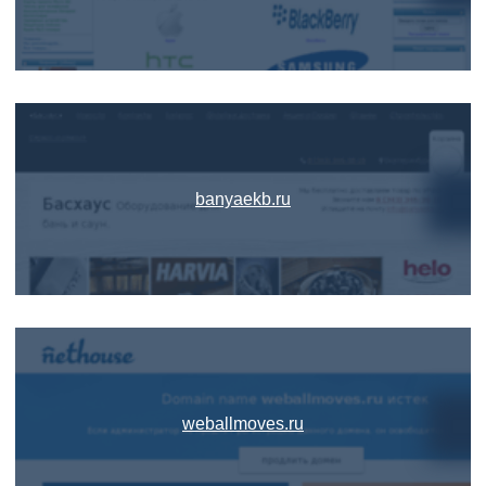
banyaekb.ru
weballmoves.ru