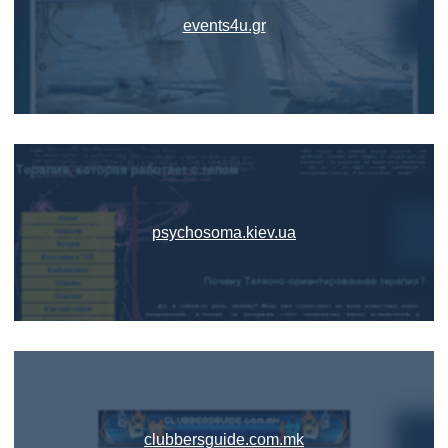
events4u.gr
psychosoma.kiev.ua
clubbersguide.com.mk