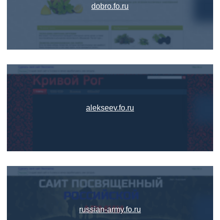
dobro.fo.ru
alekseev.fo.ru
russian-army.fo.ru