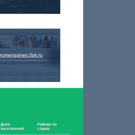
orumeogames.0pk.ru
Доля
Рейтинг по
посетителей
стране