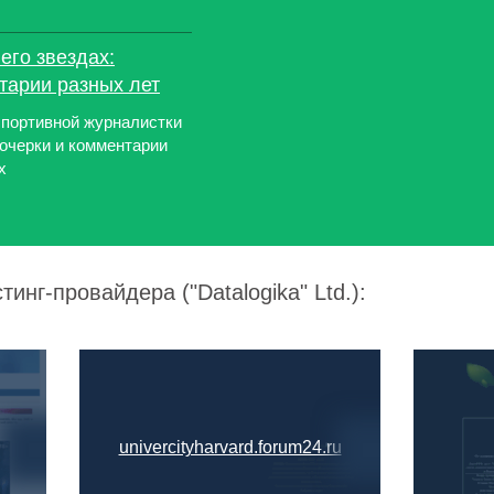
его звездах:
тарии разных лет
портивной журналистки
очерки и комментарии
х
инг-провайдера ("Datalogika" Ltd.):
univercityharvard.forum24.ru