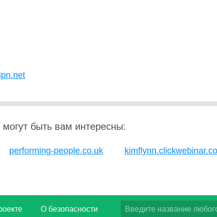
ipn.net
 могут быть вам интересны:
performing-people.co.uk
kimflynn.clickwebinar.c
роекте
О безопасности