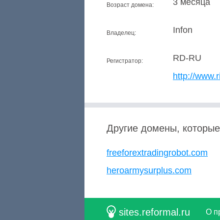
3 месяца
Возраст домена:
Infon
Владелец:
RD-RU
Регистратор:
http://www.r
Другие домены, которые
freeforextradingrobot.com
heroarmysurplus.com
sites.reformal.ru
О п