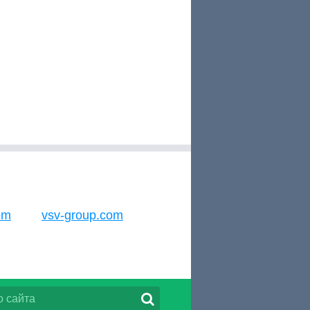
om
vsv-group.com