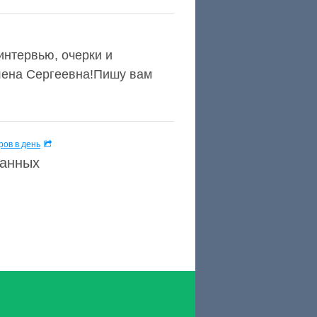
нтервью, очерки и
Елена Сергеевна!Пишу вам
ов в день
данных